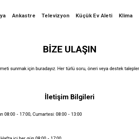
şya
Ankastre
Televizyon
Küçük Ev Aleti
Klima
BİZE ULAŞIN
izmeti sunmak için buradayız. Her türlü soru, öneri veya destek taleplerin
İletişim Bilgileri
ün 08:00 - 17:00, Cumartesi: 08:00 - 13:00
 Hafta içi her gün 08:00 - 17:00