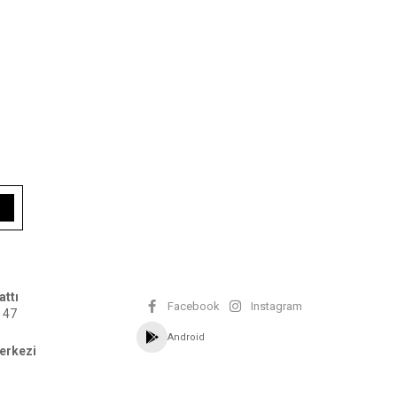
attı
Facebook
Instagram
 47
Android
erkezi