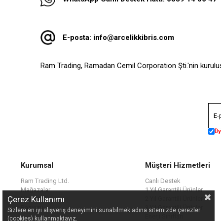
E-posta:
info@arcelikkibris.com
Ram Trading, Ramadan Cemil Corporation Şti.'nin kurulu
Üy
Kurumsal
Müşteri Hizmetleri
Ram Trading Ltd.
Canlı Destek
Mağazalar
1 Yıl Garantili Ürünler
Çerez Kullanımı
Kariyer
2 Yıl Garantili Ürünler
Başvuru
3 Yıl Garantili Ürünler
Sizlere en iyi alışveriş deneyimini sunabilmek adına sitemizde çerezler
Enerji Sınıfları
(cookies) kullanmaktayız.