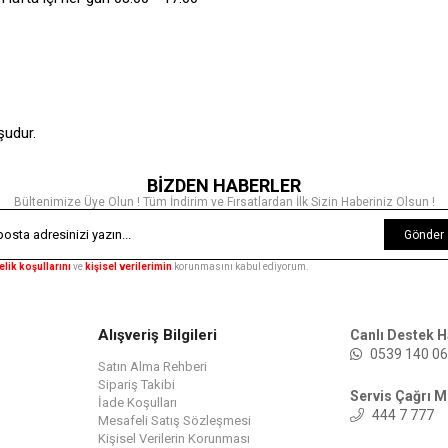
şudur.
BİZDEN HABERLER
Bültenimize Üye Olun ! Tüm İndirim ve Fırsatlardan İlk Sizin Haberiniz Olsun !
Gönder
elik koşullarını
ve
kişisel verilerimin
korunmasını kabul ediyorum.
Alışveriş Bilgileri
Canlı Destek H
0539 140 06
Satın Alma Rehberi
Sipariş Takibi
Servis Çağrı M
İade Koşulları
444 7 777
Mesafeli Satış Sözleşmesi
Kişisel Verilerin Korunması