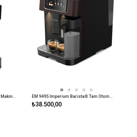
FK 9110 I Öğütücülü Filtre Kahve Makinesi
EM 9495 Imperium Barista® Tam Otomatik Espresso Makinesi
₺38.500,00