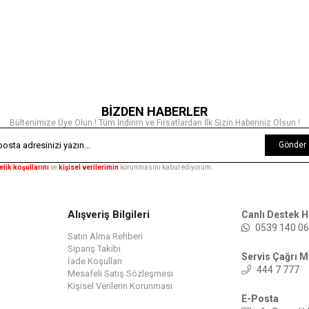
BİZDEN HABERLER
Bültenimize Üye Olun ! Tüm İndirim ve Fırsatlardan İlk Sizin Haberiniz Olsun !
Gönder
elik koşullarını
ve
kişisel verilerimin
korunmasını kabul ediyorum.
Alışveriş Bilgileri
Canlı Destek H
0539 140 06
Satın Alma Rehberi
Sipariş Takibi
Servis Çağrı M
İade Koşulları
444 7 777
Mesafeli Satış Sözleşmesi
Kişisel Verilerin Korunması
E-Posta