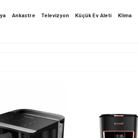
şya
Ankastre
Televizyon
Küçük Ev Aleti
Klima