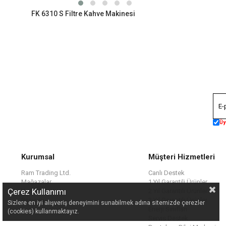
FK 6310 S Filtre Kahve Makinesi
Üy
Kurumsal
Müşteri Hizmetleri
Ram Trading Ltd.
Canlı Destek
Mağazalar
1 Yıl Garantili Ürünler
Çerez Kullanımı
Kariyer
2 Yıl Garantili Ürünler
Başvuru
3 Yıl Garantili Ürünler
Sizlere en iyi alışveriş deneyimini sunabilmek adına sitemizde çerezler
Enerji Sınıfları
(cookies) kullanmaktayız.
Servis Destek