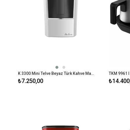
K 3300 Mini Telve Beyaz Türk Kahve Makinesi
TKM 9961 I
₺7.250,00
₺14.400