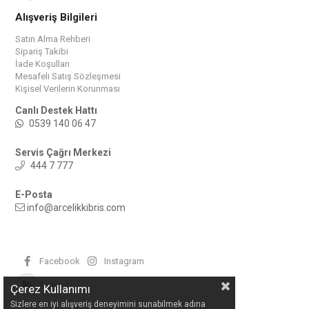
Alışveriş Bilgileri
Satın Alma Rehberi
Sipariş Takibi
İade Koşulları
Mesafeli Satış Sözleşmesi
Kişisel Verilerin Korunması
Canlı Destek Hattı
0539 140 06 47
Servis Çağrı Merkezi
444 7 777
E-Posta
info@arcelikkibris.com
Facebook
Instagram
Android
Çerez Kullanımı
Sizlere en iyi alışveriş deneyimini sunabilmek adına