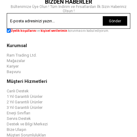
BİZDEN HABERLER
Bültenimize Üye Olun ! Tüm İndirim ve Fırsatlardan İlk Sizin Haberiniz
Olsun !
Gönder
Üyelik koşullarını
ve
kişisel verilerimin
korunmasını kabul ediyorum.
Kurumsal
Ram Trading Ltd.
Mağazalar
Kariyer
Başvuru
Müşteri Hizmetleri
Canlı Destek
1 Yıl Garantili Ürünler
2 Yıl Garantili Ürünler
3 Yıl Garantili Ürünler
Enerji Sınıfları
Servis Destek
Destek ve Bilgi Merkezi
Bize Ulaşın
Müşteri Sorumlulukları