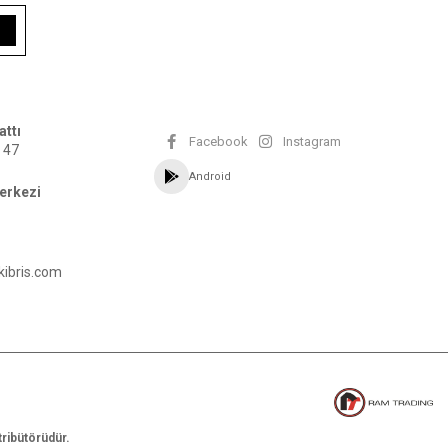
attı
Facebook
Instagram
 47
Android
erkezi
kibris.com
tribütörüdür.