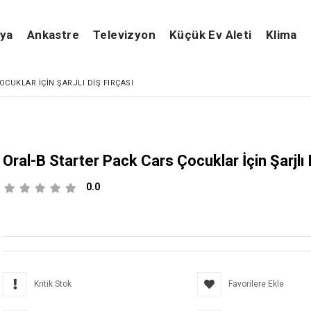
şya
Ankastre
Televizyon
Küçük Ev Aleti
Klima
CUKLAR İÇIN ŞARJLI DIŞ FIRÇASI
Oral-B Starter Pack Cars Çocuklar İçin Şarjlı 
0.0
Kritik Stok
Favorilere Ekle