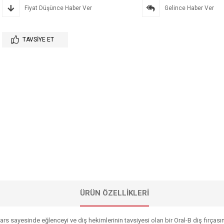
Fiyat Düşünce Haber Ver
Gelince Haber Ver
TAVSIYE ET
ÜRÜN ÖZELLIKLERI
Cars sayesinde eğlenceyi ve diş hekimlerinin tavsiyesi olan bir Oral-B diş fırçasın