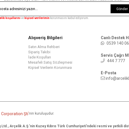
Gönder
elik koşullarını
ve
kişisel verilerimin
korunmasını kabul ediyorum.
Alışveriş Bilgileri
Canlı Destek H
0539 140 06
Satın Alma Rehberi
Sipariş Takibi
Servis Çağrı M
İade Koşulları
444 7 777
Mesafeli Satış Sözleşmesi
Kişisel Verilerin Korunması
E-Posta
info@arcelik
Corporation Şti
'
nin kuruluşudur.
Ltd., Arçelik A.Ş.’nin Kuzey Kıbrıs Türk Cumhuriyeti’ndeki resmi ve yetkili dis