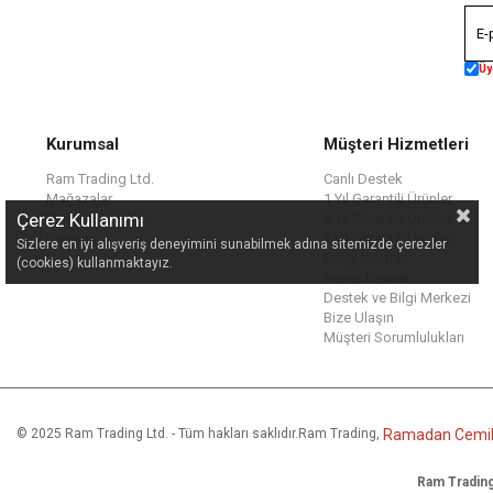
Üy
Kurumsal
Müşteri Hizmetleri
Ram Trading Ltd.
Canlı Destek
Mağazalar
1 Yıl Garantili Ürünler
Çerez Kullanımı
Kariyer
2 Yıl Garantili Ürünler
Başvuru
3 Yıl Garantili Ürünler
Sizlere en iyi alışveriş deneyimini sunabilmek adına sitemizde çerezler
Enerji Sınıfları
(cookies) kullanmaktayız.
Servis Destek
Destek ve Bilgi Merkezi
Bize Ulaşın
Müşteri Sorumlulukları
© 2025 Ram Trading Ltd. - Tüm hakları saklıdır.
Ram Trading,
Ramadan Cemil 
Ram Trading 