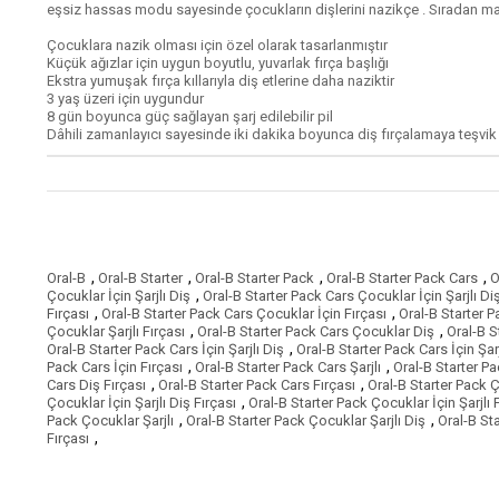
eşsiz hassas modu sayesinde çocukların dişlerini nazikçe . Sıradan man
Çocuklara nazik olması için özel olarak tasarlanmıştır
Küçük ağızlar için uygun boyutlu, yuvarlak fırça başlığı
Ekstra yumuşak fırça kıllarıyla diş etlerine daha naziktir
3 yaş üzeri için uygundur
8 gün boyunca güç sağlayan şarj edilebilir pil
Dâhili zamanlayıcı sayesinde iki dakika boyunca diş fırçalamaya teşvik
,
,
,
,
Oral-B
Oral-B Starter
Oral-B Starter Pack
Oral-B Starter Pack Cars
O
,
Çocuklar İçin Şarjlı Diş
Oral-B Starter Pack Cars Çocuklar İçin Şarjlı Diş
,
,
Fırçası
Oral-B Starter Pack Cars Çocuklar İçin Fırçası
Oral-B Starter P
,
,
Çocuklar Şarjlı Fırçası
Oral-B Starter Pack Cars Çocuklar Diş
Oral-B S
,
Oral-B Starter Pack Cars İçin Şarjlı Diş
Oral-B Starter Pack Cars İçin Şarj
,
,
Pack Cars İçin Fırçası
Oral-B Starter Pack Cars Şarjlı
Oral-B Starter Pa
,
,
Cars Diş Fırçası
Oral-B Starter Pack Cars Fırçası
Oral-B Starter Pack 
,
Çocuklar İçin Şarjlı Diş Fırçası
Oral-B Starter Pack Çocuklar İçin Şarjlı 
,
,
Pack Çocuklar Şarjlı
Oral-B Starter Pack Çocuklar Şarjlı Diş
Oral-B Sta
,
Fırçası